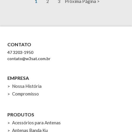
1
2
3
Próxima Página >
CONTATO
47 3203-1950
contato@w3sat.com.br
EMPRESA
Nossa História
Compromisso
PRODUTOS
Acessórios para Antenas
Antenas Banda Ku