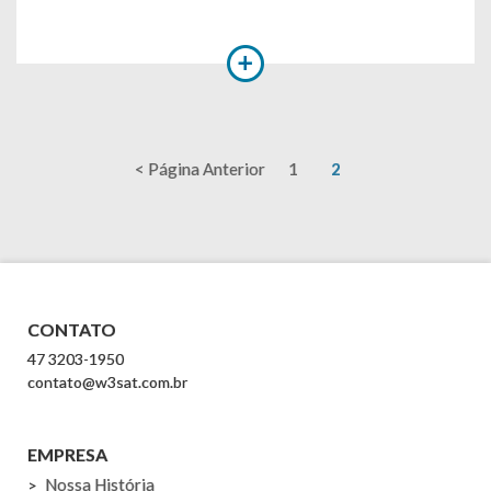
< Página Anterior
1
2
CONTATO
47 3203-1950
contato@w3sat.com.br
EMPRESA
Nossa História